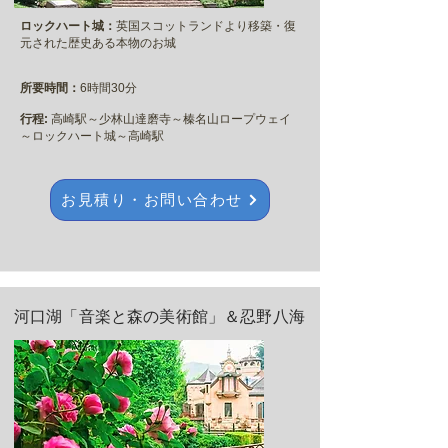
ロックハート城：
英国スコットランドより移築・復
元された歴史ある本物のお城
所要時間：
6時間30分
行程:
高崎駅～少林山達磨寺～榛名山ロープウェイ
～ロックハート城～高崎駅
お見積り・お問い合わせ
河口湖「音楽と森の美術館」＆忍野八海