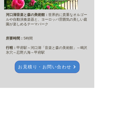
河口湖音楽と森の美術館：
世界的に貴重なオルゴー
ルや自動演奏楽器と、ヨーロッパ雰囲気の美しい庭
園が楽しめるテーマパーク
所要時間：
5時間
行程：
甲府駅
～
河口湖「音楽と森の美術館」
～
鳴沢
氷穴
～
忍野八海
～
甲府駅
お見積り・お問い合わせ
湯布院フローラルビレッジ＆別府地獄め
ぐり